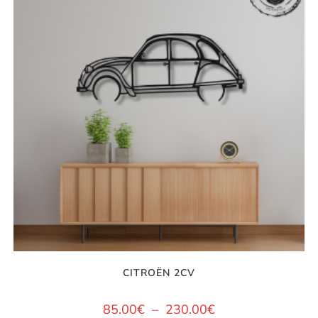
CITROËN 2CV
85.00
€
–
230.00
€