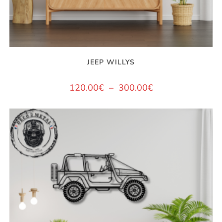
JEEP WILLYS
120.00
€
–
300.00
€