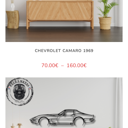
CHEVROLET CAMARO 1969
70.00
€
–
160.00
€