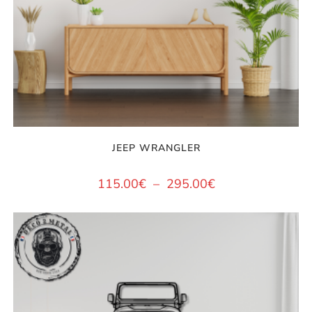
JEEP WRANGLER
115.00
€
–
295.00
€