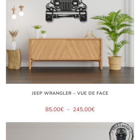
JEEP WRANGLER – VUE DE FACE
85.00
€
–
245.00
€