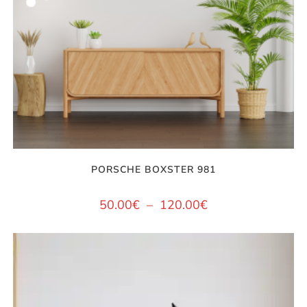
PORSCHE BOXSTER 981
50.00
€
–
120.00
€