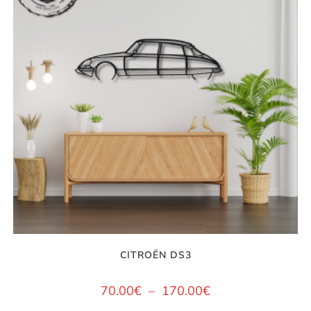
CITROËN DS3
70.00
€
–
170.00
€