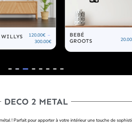
BEBÉ
120.00
€
–
20.00
€
GROOTS
G
300.00
€
V
DECO 2 METAL
l ! Parfait pour apporter à votre intérieur une touche de sophisti