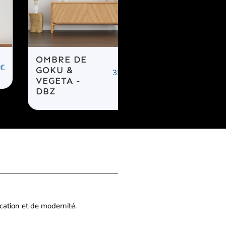
OMBRE DE
TABLEAU
45.
OKU &
PERSONNAGE
35.00
€
–
1
EGETA -
S ONE PIECE
55.00
€
DBZ
cation et de modernité.