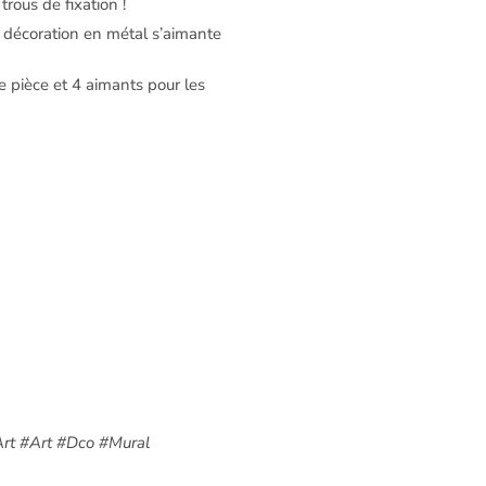
rous de fixation !
e décoration en métal s’aimante
e pièce et 4 aimants pour les
rt #Art #Dco #Mural