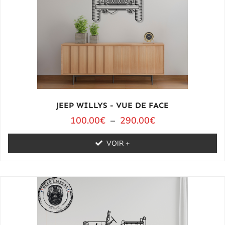
JEEP WILLYS - VUE DE FACE
100.00
€
–
290.00
€
VOIR +