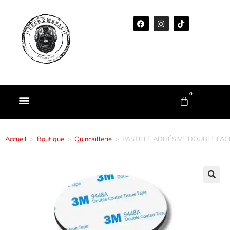
0
Accueil
>
Boutique
>
Quincaillerie
>
PASTILLE ADHÉSIVE DOUBLE FAC
🔍