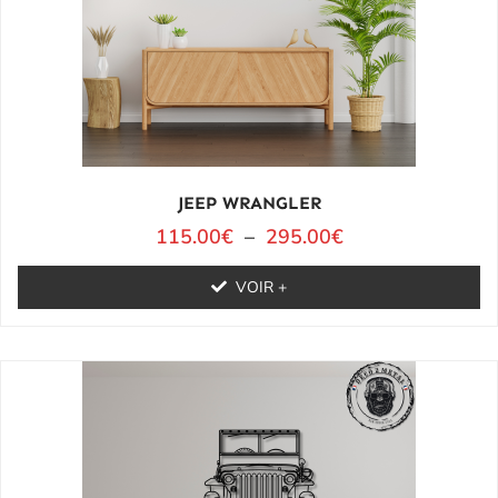
JEEP WRANGLER
115.00
€
–
295.00
€
VOIR +