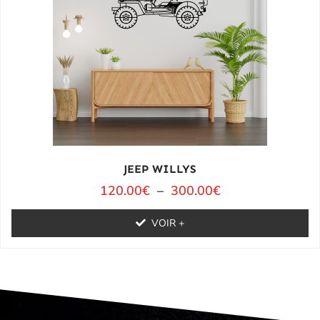
JEEP WILLYS
120.00
€
–
300.00
€
VOIR +