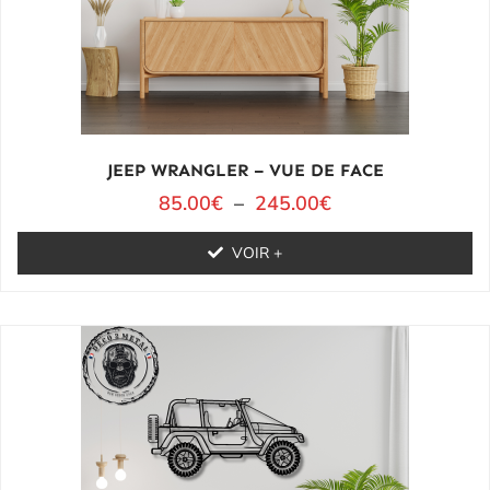
JEEP WRANGLER – VUE DE FACE
85.00
€
–
245.00
€
VOIR +